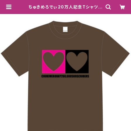
ちゅきめろでぃ20万人記念Tシャツカ
ラーモデル（ブラウン） | chukimer
oday store