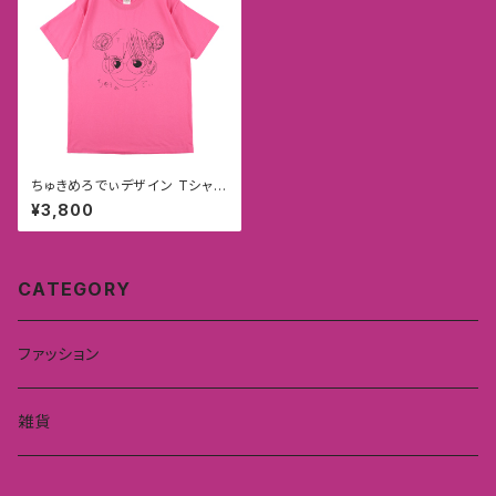
ちゅきめろでぃデザイン Tシャ
ツ ピンク(完売)
¥3,800
CATEGORY
ファッション
雑貨