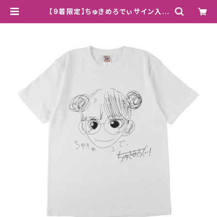
【9着限定】ちゅきめろでぃサイン入り
Tシャツ(完売) | chukimeroday s
tore